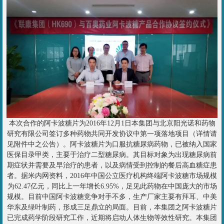
本次合作的阿卡波糖片为2016年12月1日本集团与北京阳光诺和药物
研究有限公司签订多种药物共同开发协议中第一项落地项目（详情请
见附件中之公告）。阿卡波糖片为口服抗糖尿病药物，已被纳入国家
医保目录甲类，主要于治疗二型糖尿病。其目标对象为出现糖尿病前
期症状并需要及早治疗的患者，以及病情受到控制的餐后高血糖症患
者。据米内网资料，2016年中国公立医疗机构终端阿卡波糖市场规模
为62.47亿元，同比上一年增长6.95%，足见此药物在中国庞大的市场
规模。目前中国阿卡波糖竞争对手不多，生产厂家主要有拜耳、中美
华东及绿叶制药，形成三足鼎立的局面。目前，本集团之阿卡波糖片
已完成药学阶段研究工作，近期将启动人体生物等效性研究。本集团