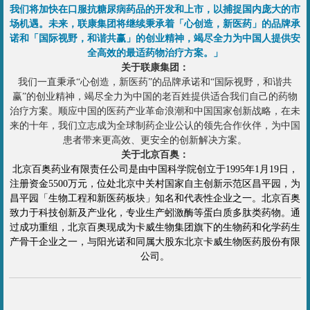
我们将加快在口服抗糖尿病药品的开发和上市，以捕捉国内庞大的市
场机遇。未来，联康集团将继续秉承着「心创造，新医药」的品牌承
诺和「国际视野，和谐共赢」的创业精神，竭尽全力为中国人提供安
全高效的最适药物治疗方案。」
关于联康集团：
我们一直秉承“心创造，新医药”的品牌承诺和“国际视野，和谐共
赢”的创业精神，竭尽全力为中国的老百姓提供适合我们自己的药物
治疗方案。顺应中国的医药产业革命浪潮和中国国家创新战略，在未
来的十年，我们立志成为全球制药企业公认的领先合作伙伴，为中国
患者带来更高效、更安全的创新解决方案。
关于北京百奥：
北京百奥药业有限责任公司是由中国科学院创立于1995年1月19日，
注册资金5500万元，位处北京中关村国家自主创新示范区昌平园，为
昌平园「生物工程和新医药板块」知名和代表性企业之一。北京百奥
致力于科技创新及产业化，专业生产蚓激酶等蛋白质多肽类药物。通
过成功重组，北京百奥现成为卡威生物集团旗下的生物药和化学药生
产骨干企业之一，与阳光诺和同属大股东北京卡威生物医药股份有限
公司。