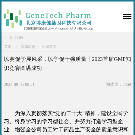
返回列表
首页 >
新闻动态 >
公司新闻
以赛促学展风采，以学促干强质量丨2023首届GMP知
识竞赛圆满成功
2023-09-05 09:21
阅读量：2459
为深入贯彻落实“党的二十大”精神，建设全民学
习、终身学习的学习型社会、并努力打造学习型企
业，增强全公司员工对于药品生产安全的质量意识和