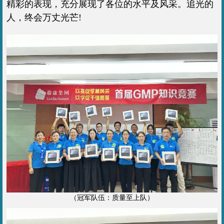
精彩的表现，充分展现了各位的水平及风采。追光的
人，终会万丈光芒!
（冠军队伍：质量至上队）