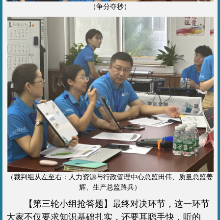
（争分夺秒）
（裁判组从左至右：人力资源与行政管理中心总监田伟、质量总监姜
辉、生产总监路兵）
【第三轮小组抢答题】最终对决环节，这一环节
大家不仅要求知识基础扎实，还要耳聪手快，听的