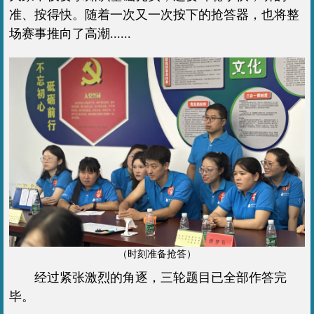
准、按得快。随着一次又一次按下的抢答器，也将整
场赛事推向了高潮......
（时刻准备抢答）
经过紧张激烈的角逐，三轮题目已全部作答完
毕。