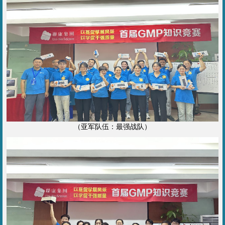
（亚军队伍：最强战队）