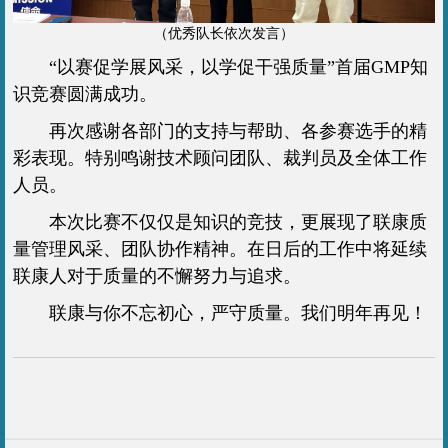
（优秀队长依次发言）
“以赛促学展风采，以学促干强质量”首届GMP知
识竞赛圆满成功。
再次感谢各部门的支持与帮助、各参赛选手的精
彩表现。特别鸣谢技术顾问团队、裁判员及全体工作
人员。
本次比赛不仅仅是知识的竞技，更展现了联康质
量管理风采、团队协作精神。在日后的工作中将延续
联康人对于质量的不懈努力与追求。
联康与你不忘初心，严守质量。我们明年再见！